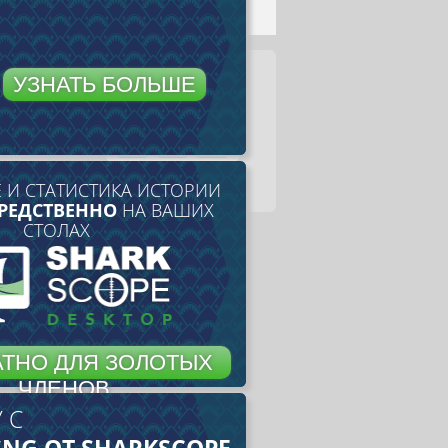
УЗНАТЬ БОЛЬШЕ
 И СТАТИСТИКА ИСТОРИИ
РЕДСТВЕННО
НА ВАШИХ
СТОЛАХ
ТНО ДЛЯ ЗОЛОТЫХ
ЧЛЕНОВ
 С