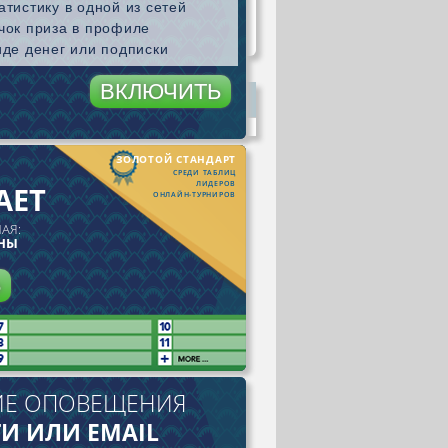
тистику в одной из сетей
чок приза в профиле
иде денег или подписки
ВКЛЮЧИТЬ
стику
ЗОЛОТОЙ СТАНДАРТ
СРЕДИ ТАБЛИЦ
ЛИДЕРОВ
АЕТ
ОНЛАЙН-ТУРНИРОВ
АЯ:
АНЫ
Ь
ИЕ ОПОВЕЩЕНИЯ
И ИЛИ EMAIL