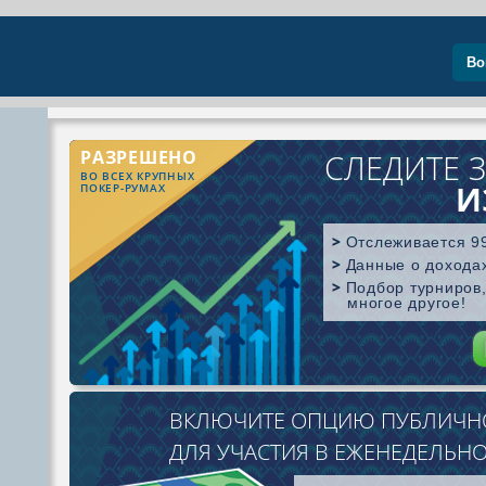
Во
РАЗРЕШЕНО
СЛЕДИТЕ З
ВО ВСЕХ КРУПНЫХ
И
ПОКЕР-РУМАХ
Отслеживается 99
Данные о доходах
Подбор турниров,
многое другое!
ВКЛЮЧИТЕ ОПЦИЮ ПУБЛИЧНО
Поиск игрок
ДЛЯ УЧАСТИЯ В ЕЖЕНЕДЕЛЬН